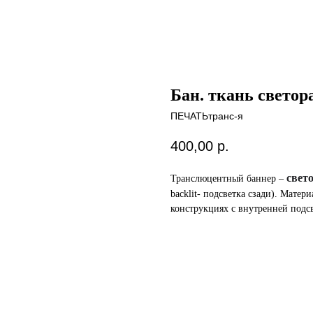
Бан. ткань светор
ПЕЧАТЬтранс-я
400,00
р.
свет
Транслюцентный баннер –
backlit- подсветка сзади). Матер
конструкциях с внутренней подс