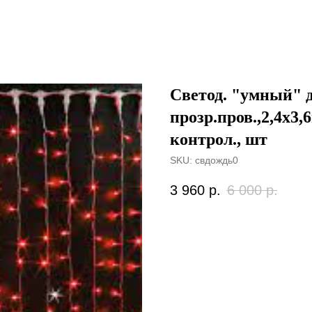
Светод. "умный" 
прозр.пров.,2,4х3,
контрол., шт
SKU:
свдождь0
3 960
р.
6 000
р.