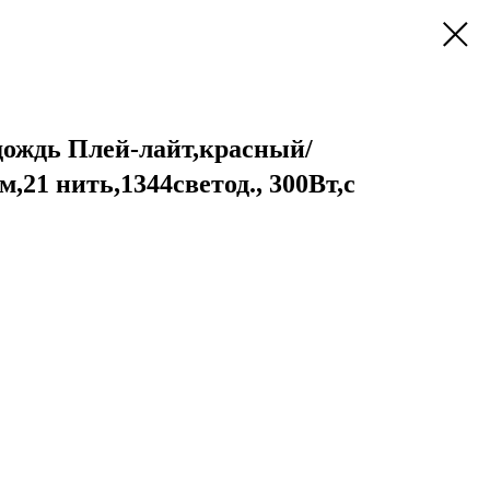
дождь Плей-лайт,красный/
6м,21 нить,1344светод., 300Вт,с