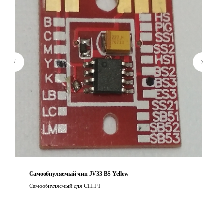
Самообнуляемый чип JV33 BS Yellow
Самообнуляемый для СНПЧ