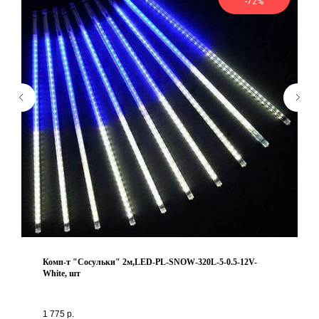
-72%
Комп-т "Сосульки" 2м,LED-PL-SNOW-320L-5-0.5-12V-
White, шт
1 775
р.