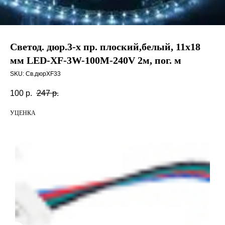
Светод. дюр.3-х пр. плоский,белый, 11х18
мм LED-XF-3W-100М-240V 2м, пог. м
SKU:
Св.дюрXF33
100
р.
247
р.
УЦЕНКА