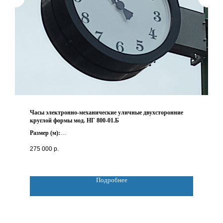
Часы электронно-механические уличные двухсторонние
круглой формы мод. НГ 800-01.Б
Размер (м):
D 0.8*0.26
275 000
р.
Вес (кг):
не более 45
Подробнее