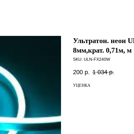
Ультратон. неон 
8мм,крат. 0,71м, м
SKU:
ULN-FX240W
200
р.
1 034
р.
УЦЕНКА