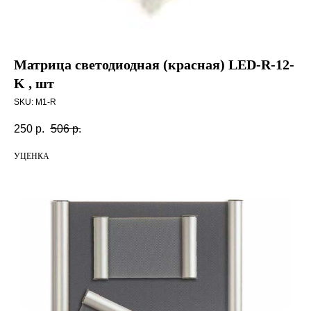
Матрица светодиодная (красная) LED-R-12-
K , шт
SKU:
M1-R
250
р.
506
р.
УЦЕНКА