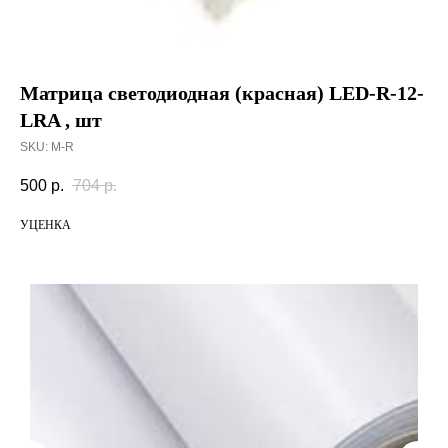
Матрица светодиодная (красная) LED-R-12-
LRA , шт
SKU:
M-R
500
р.
704
р.
УЦЕНКА