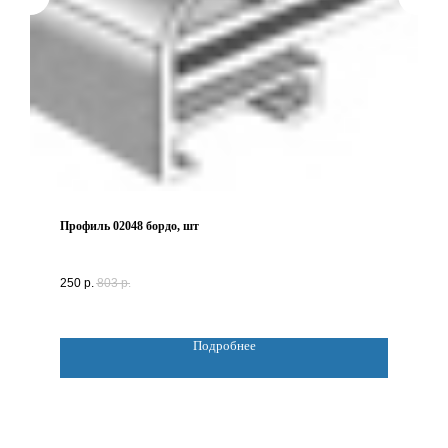
Профиль 02048 бордо, шт
250
р.
803
р.
Подробнее