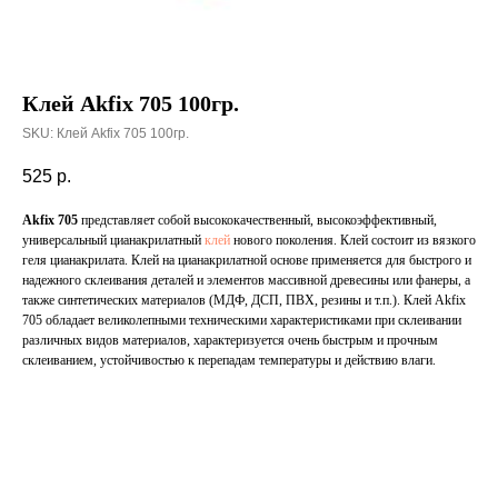
Клей Akfix 705 100гр.
SKU:
Клей Akfix 705 100гр.
525
р.
Akfix 705
представляет собой высококачественный, высокоэффективный,
универсальный цианакрилатный
клей
нового поколения. Клей состоит из вязкого
геля цианакрилата. Клей на цианакрилатной основе применяется для быстрого и
надежного склеивания деталей и элементов массивной древесины или фанеры, а
также синтетических материалов (МДФ, ДСП, ПВХ, резины и т.п.). Клей Akfix
705 обладает великолепными техническими характеристиками при склеивании
различных видов материалов, характеризуется очень быстрым и прочным
склеиванием, устойчивостью к перепадам температуры и действию влаги.