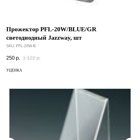
Прожектор PFL-20W/BLUE/GR
светодиодный Jazzway, шт
SKU:
PFL-20W-B
250
р.
1 122
р.
УЦЕНКА