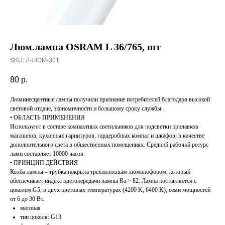
Люм.лампа OSRAM L 36/765, шт
SKU:
Л-ЛЮМ-301
80
р.
Люминесцентные лампы получили признание потребителей благодаря высокой
световой отдаче, экономичности и большому сроку службы.
• ОБЛАСТЬ ПРИМЕНЕНИЯ
Используют в составе компактных светильников для подсветки прилавков
магазинов, кухонных гарнитуров, гардеробных комнат и шкафов, в качестве
дополнительного света в общественных помещениях. Средний рабочий ресурс
ламп составляет 10000 часов.
• ПРИНЦИП ДЕЙСТВИЯ
Колба лампы – трубка покрыта трехполосным люминофором, который
обеспечивает индекс цветопередачи лампы Ra > 82. Лампа поставляется с
цоколем G5, в двух цветовых температурах (4200 K, 6400 K), cеми мощностей
от 6 до 30 Вт.
матовая
тип цоколя: G13