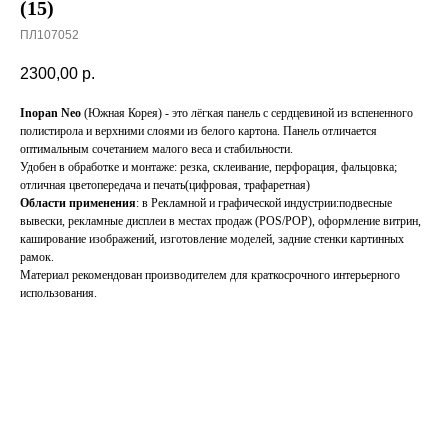
(15)
ПЛ107052
2300,00
р.
Inopan Neo
(Южная Корея) - это лёгкая панель с сердцевиной из вспененного
полистирола и верхними слоями из белого картона. Панель отличается
оптимальным сочетанием малого веса и стабильности.
Удобен в обработке и монтаже: резка, склеивание, перфорация, фальцовка;
отличная цветопередача и печать(цифровая, трафаретная)
Области применения
: в Рекламной и графической индустрии:подвесные
вывески, рекламные дисплеи в местах продаж (POS/POP), оформление витрин,
каширование изображений, изготовление моделей, задние стенки картинных
рамок.
Материал рекомендован производителем для краткосрочного интерьерного
использования.