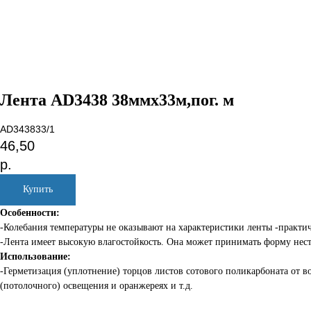
Лента AD3438 38ммх33м,пог. м
AD343833/1
46,50
р.
Купить
Особенности:
-Колебания температуры не оказывают на характеристики ленты -практич
-Лента имеет высокую влагостойкость. Она может принимать форму нес
Использование:
-Герметизация (уплотнение) торцов листов сотового поликарбоната от в
(потолочного) освещения и оранжереях и т.д.