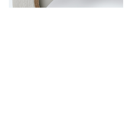
Клеящая лента ОРАМАУНТ-1811 , рул