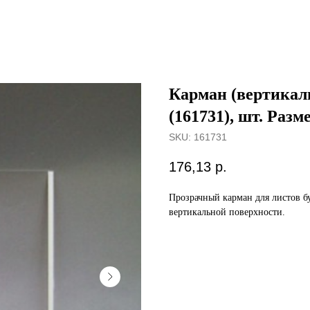
Карман (вертикал
(161731), шт. Разм
SKU:
161731
176,13
р.
Прозрачный карман для листов б
вертикальной поверхности.