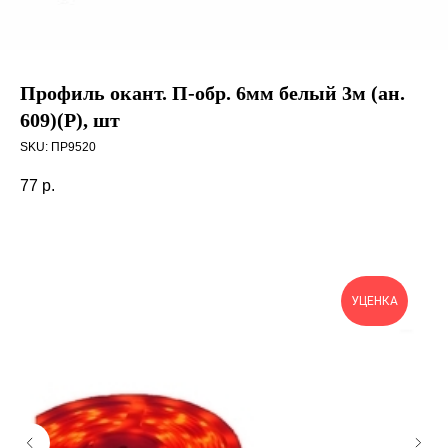
Профиль окант. П-обр. 6мм белый 3м (ан.
609)(Р), шт
SKU:
ПР9520
77
р.
УЦЕНКА