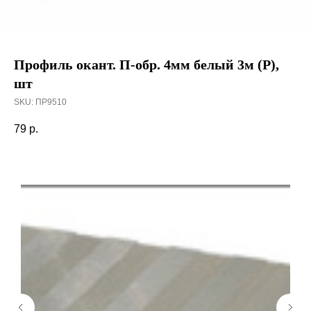
Профиль окант. П-обр. 4мм белый 3м (Р),
шт
SKU:
ПР9510
79
р.