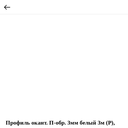
Профиль окант. П-обр. 3мм белый 3м (Р),