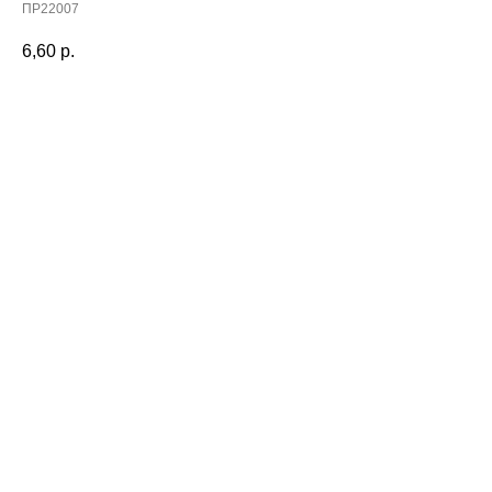
ПР22007
6,60
р.