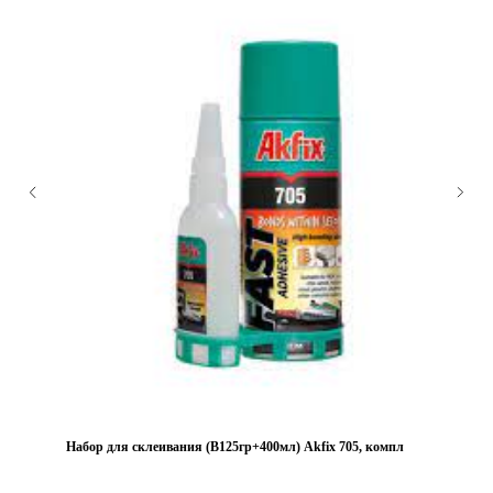
Набор для склеивания (В125гр+400мл) Akfix 705, компл