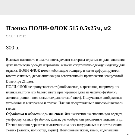
Пленка ПОЛИ-ФЛОК 515 0.5х25м, м2
SKU:
ПТ515
300
р.
В
ысокая плотность и эластичность делают материал идеальным для нанесения
даже на тонкую одежду и трикотаж, а также спортивную одежду и одежду для
отдыха. ПОЛИ-ФЛОК имеет небольшую толщину и легко деформируются
вместе с тканью, делая аппликацию естественной и практически неощутимой.
В палитре 21 цвет.
ПОЛИ-ФЛОК не пропускает свет (изображение, вырезанное, например, из
пленки желтого или белого цвета при переносе даже на черную футболку
ложится ровно и полностью сохраняет свой цвет). Полученные изображения
устойчивы к выгоранию и стирке. Пленки представлены в широкой цветовой
гамме.
Обработка и области применения: д
ля нанесения на спортивную одежду,
униформу, сумки, футболки, флаги, разнообразные рекламные изделия и т.д.
Пленка хорошо держится практически на всех натуральных и синтетических
тканях (хлопок, полиэстер, акрил). Нейлоновые ткани, ткани, содержащие