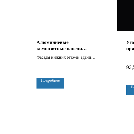
Алюминиевые
Уго
композитные панели
пря
Goldstar 3 мм
Фасады нижних этажей зданий,
рекламные вывески, интерьер
93,
помещений, малоэтажное
строительство
Подробнее
П