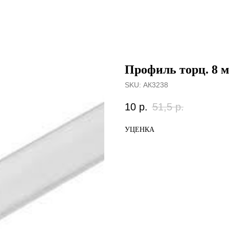
Профиль торц. 8 мм
SKU:
АК3238
10
р.
51,5
р.
УЦЕНКА