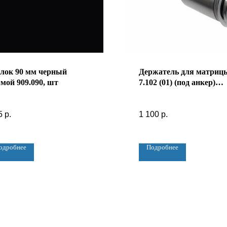
лок 90 мм черный
Держатель для матриц
мой 909.090, шт
7.102 (01) (под анкер)
L=35мм S=10-12мм
5
р.
1 100
р.
одробнее
Подробнее