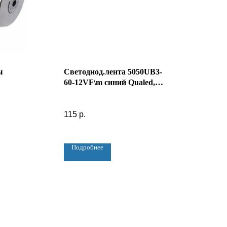
ы
Светодиод.лента 5050UB3-
60-12VF\m синий Qualed,
пог. м
115
р.
Подробнее