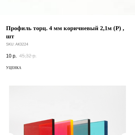
Профиль торц. 4 мм коричневый 2,1м (Р) ,
шт
SKU:
АК3224
10
р.
45,32
р.
УЦЕНКА