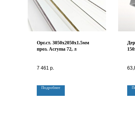
Орг.ст. 3050х2050х1.5мм
Дер
проз. Acryma 72, л
150
7 461
р.
63,
Подробнее
П