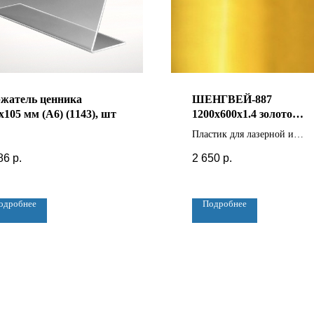
жатель ценника
ШЕНГВЕЙ-887
х105 мм (А6) (1143), шт
1200х600х1.4 золото
зеркальное глянцевое/
Пластик для лазерной и
черный пластик
механической гравировки.
86
р.
2 650
р.
одробнее
Подробнее