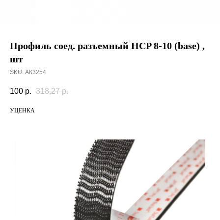
Профиль соед. разъемный HCP 8-10 (base) ,
шт
SKU:
АК3254
100
р.
318,27
р.
УЦЕНКА