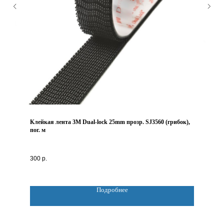
Клейкая лента 3M Dual-lock 25mm прозр. SJ3560 (грибок),
пог. м
300
р.
Подробнее