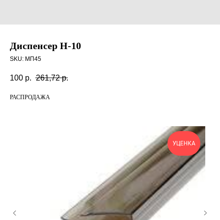
Диспенсер Н-10
SKU:
МП45
100
р.
261,72
р.
РАСПРОДАЖА
УЦЕНКА