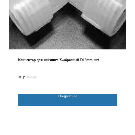
Коннектор для чейзинга X-образный D13mm, шт
30
р.
229
р.
Подробнее