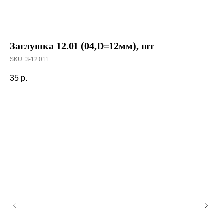
Заглушка 12.01 (04,D=12мм), шт
SKU:
З-12.011
35
р.