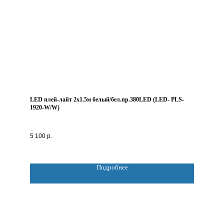
LED плей-лайт 2х1.5м белый/бел.пр.380LED (LED- PLS-
1920-W/W)
5 100
р.
Подробнее