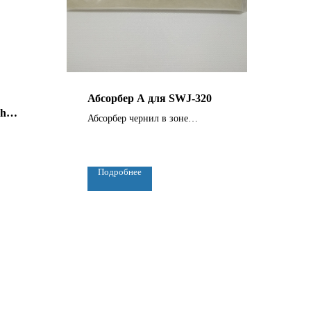
Абсорбер А для SWJ-320
ht
Абсорбер чернил в зоне
парковки
ным
Подробнее
меет