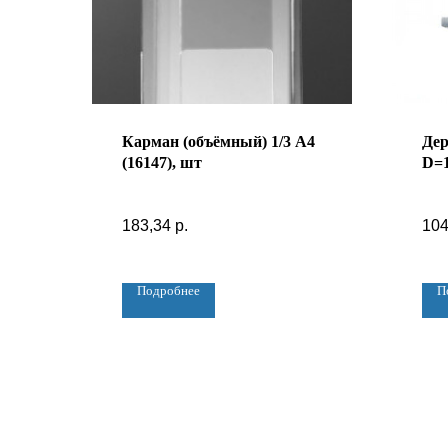
Карман (объёмный) 1/3 А4
Дер
(16147), шт
D=1
183,34
р.
10
Подробнее
П