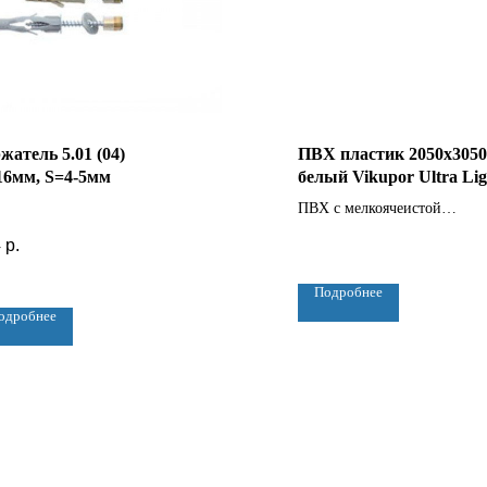
жатель 5.01 (04)
ПВХ пластик 2050х3050
6мм, S=4-5мм
белый Vikupor Ultra Lig
(0.48гр/см3)
ПВХ с мелкоячеистой
структурой, полуматовой
4
р.
поверхностью и с оптималь
соотношением цены и
Подробнее
потребительских свойств. И
одробнее
небольшой вес.