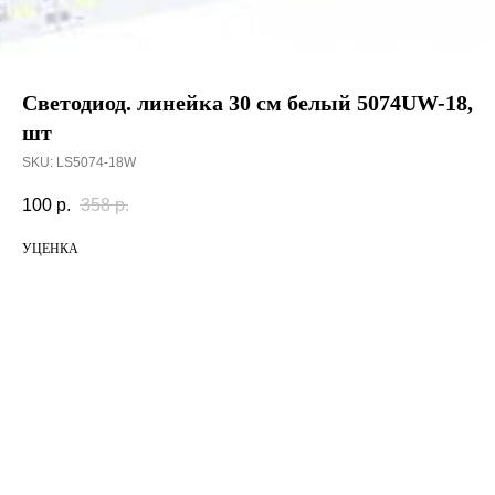
Светодиод. линейка 30 см белый 5074UW-18,
шт
SKU:
LS5074-18W
100
р.
358
р.
УЦЕНКА