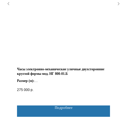
Часы электронно-механические уличные двухсторонние
круглой формы мод. НГ 800-01.Б
Размер (м):
D 0.8*0.26
275 000
р.
Вес (кг):
не более 45
Подробнее