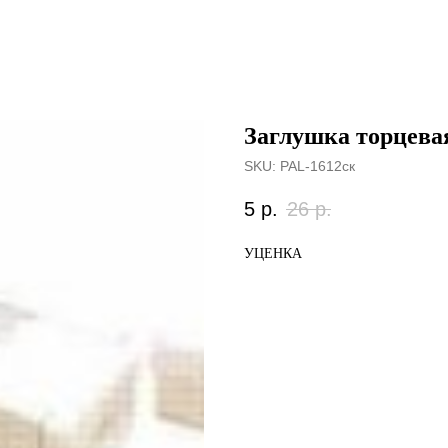
Заглушка торцева
SKU:
PAL-1612ск
5
р.
26
р.
УЦЕНКА