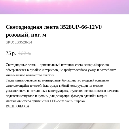
Светодиодная лента 3528UP-66-12VF
розовый, пог. м
SKU:
LS3528-14
75
р.
132
р.
Светодиодные ленты – оригинальный источник света, который красиво
обыгрывается в дизайне интерьеров, не требует особого ухода и потребляет
минимальное количество энергии.
Такие ленты очень легко монтировать: большинство моделей оснащено
самоклеющейся пленкой. Благодаря гибкой конструкции их можно
устанавливать в потолочных конструкциях, ступенях, использовать в качестве
подсветки санузлов и кухонь, для декорации фасадов зданий и витрин
магазинов: сфера применения LED-лент очень широка.
РАСПРОДАЖА